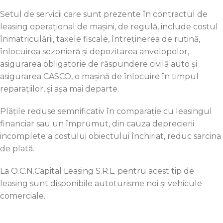
Setul de servicii care sunt prezente în contractul de
leasing operațional de mașini, de regulă, include costul
înmatriculării, taxele fiscale, întreținerea de rutină,
înlocuirea sezonieră și depozitarea anvelopelor,
asigurarea obligatorie de răspundere civilă auto și
asigurarea CASCO, o mașină de înlocuire în timpul
reparațiilor, și așa mai departe.
Plățile reduse semnificativ în comparație cu leasingul
financiar sau un împrumut, din cauza deprecierii
incomplete a costului obiectului închiriat, reduc sarcina
de plată.
La O.C.N.Capital Leasing S.R.L. pentru acest tip de
leasing sunt disponibile autoturisme noi și vehicule
comerciale.